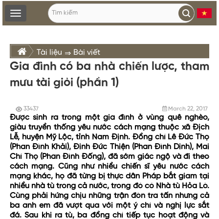
Toggle
navigation
Tài liệu
Bài viết
⇒
Gia đình có ba nhà chiến lược, tham
mưu tài giỏi (phần 1)
33437
March 22, 2017
Được sinh ra trong một gia đình ở vùng quê nghèo,
giàu truyền thống yêu nước cách mạng thuộc xã Địch
Lễ, huyện Mỹ Lộc, tỉnh Nam Định. Đồng chí Lê Đức Thọ
(Phan Đình Khải), Đinh Đức Thiện (Phan Đình Dinh), Mai
Chí Thọ (Phan Đình Đống), đã sớm giác ngộ và đi theo
cách mạng. Cũng như nhiều chiến sĩ yêu nước cách
mạng khác, họ đã từng bị thực dân Pháp bắt giam tại
nhiều nhà tù trong cả nước, trong đó có Nhà tù Hỏa Lò.
Cùng phải hứng chịu những trận đòn tra tấn nhưng cả
ba anh em đã vượt qua với một ý chí và nghị lực sắt
đá. Sau khi ra tù, ba đồng chí tiếp tục hoạt động và