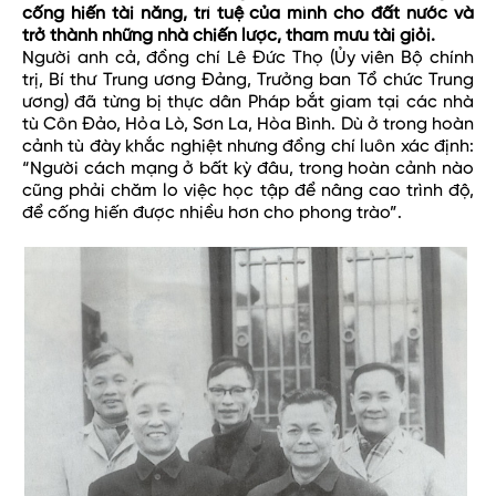
cống hiến tài năng, trí tuệ của mình cho đất nước và
trở thành những nhà chiến lược, tham mưu tài giỏi.
Người anh cả, đồng chí Lê Đức Thọ (Ủy viên Bộ chính
trị, Bí thư Trung ương Đảng, Trưởng ban Tổ chức Trung
ương) đã từng bị thực dân Pháp bắt giam tại các nhà
tù Côn Đảo, Hỏa Lò, Sơn La, Hòa Bình. Dù ở trong hoàn
cảnh tù đày khắc nghiệt nhưng đồng chí luôn xác định:
“Người cách mạng ở bất kỳ đâu, trong hoàn cảnh nào
cũng phải chăm lo việc học tập để nâng cao trình độ,
để cống hiến được nhiều hơn cho phong trào”.