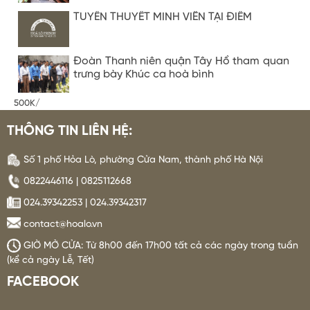
TUYỂN THUYẾT MINH VIÊN TẠI ĐIỂM
Đoàn Thanh niên quận Tây Hồ tham quan
trưng bày Khúc ca hoà bình
500K/
THÔNG TIN LIÊN HỆ:
Số 1 phố Hỏa Lò, phường Cửa Nam, thành phố Hà Nội
0822446116 | 0825112668
024.39342253 | 024.39342317
contact@hoalo.vn
GIỜ MỞ CỬA: Từ 8h00 đến 17h00 tất cả các ngày trong tuần
(kể cả ngày Lễ, Tết)
FACEBOOK