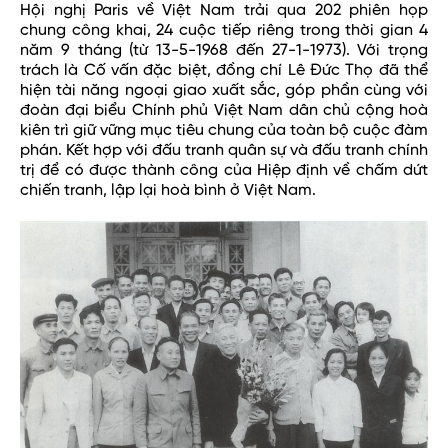
Hội nghị Paris về Việt Nam trải qua 202 phiên họp
chung công khai, 24 cuộc tiếp riêng trong thời gian 4
năm 9 tháng (từ 13-5-1968 đến 27-1-1973). Với trọng
trách là Cố vấn đặc biệt, đồng chí Lê Đức Thọ đã thể
hiện tài năng ngoại giao xuất sắc, góp phần cùng với
đoàn đại biểu Chính phủ Việt Nam dân chủ cộng hoà
kiên trì giữ vững mục tiêu chung của toàn bộ cuộc đàm
phán. Kết hợp với đấu tranh quân sự và đấu tranh chính
trị để có được thành công của Hiệp định về chấm dứt
chiến tranh, lập lại hoà bình ở Việt Nam.