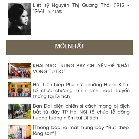
Liệt sỹ Nguyễn Thị Quang Thái (1915 -
1944)
☉ 41780
MỚI NHẤT
KHAI MẠC TRƯNG BÀY CHUYÊN ĐỀ "KHÁT
VỌNG TỰ DO"
Hội Liên hiệp Phụ nữ phường Hoàn Kiếm
tổ chức chương trình sinh hoạt truyền
thống tại Di tích
Ban Đại diện chiến sĩ cách mạng bị địch
bắt tù đày TP Hà Nội tổ chức lễ dâng
hương tưởng niệm tại Di tích
[Thông báo ra mắt trưng bày “Bút thép,
lòng son”]