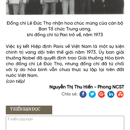
Đồng chí Lê Đức Thọ nhận hoa chúc mừng của cán bộ
Ban Tổ chức Trung ương,
khi đồng chí từ Pari trở về, năm 1973
Việc ký kết Hiệp định Paris về Việt Nam là một sự kiện
chính trị vang dội trên thế giới năm 1973. Ủy ban giải
thưởng Nobel đã quyết định trao Giải thưởng Hòa bình
cho đồng chí Lê Đức Thọ, nhưng đồng chí đã từ chối
với lý do hòa bình vẫn chưa thực sự lập lại trên đất
nước Việt Nam.
(còn tiếp)
Nguyễn Thị Thu Hiền - Phòng NCST
Chia sẻ:
Ý KIẾN BẠN ĐỌC