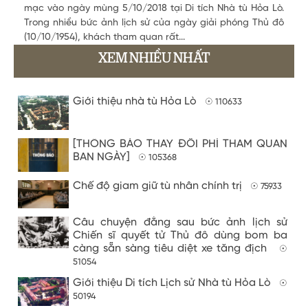
mạc vào ngày mùng 5/10/2018 tại Di tích Nhà tù Hỏa Lò.
Trong nhiều bức ảnh lịch sử của ngày giải phóng Thủ đô
(10/10/1954), khách tham quan rất...
XEM NHIỀU NHẤT
Giới thiệu nhà tù Hỏa Lò
☉ 110633
[THÔNG BÁO THAY ĐỔI PHÍ THAM QUAN
BAN NGÀY]
☉ 105368
Chế độ giam giữ tù nhân chính trị
☉ 75933
Câu chuyện đằng sau bức ảnh lịch sử
Chiến sĩ quyết tử Thủ đô dùng bom ba
càng sẵn sàng tiêu diệt xe tăng địch
☉
51054
Giới thiệu Di tích Lịch sử Nhà tù Hỏa Lò
☉
50194