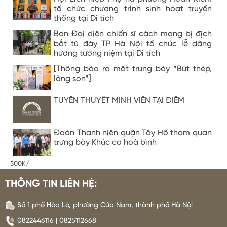
tổ chức chương trình sinh hoạt truyền
thống tại Di tích
Ban Đại diện chiến sĩ cách mạng bị địch
bắt tù đày TP Hà Nội tổ chức lễ dâng
hương tưởng niệm tại Di tích
[Thông báo ra mắt trưng bày “Bút thép,
lòng son”]
TUYỂN THUYẾT MINH VIÊN TẠI ĐIỂM
Đoàn Thanh niên quận Tây Hồ tham quan
trưng bày Khúc ca hoà bình
500K/
THÔNG TIN LIÊN HỆ:
Số 1 phố Hỏa Lò, phường Cửa Nam, thành phố Hà Nội
0822446116 | 0825112668