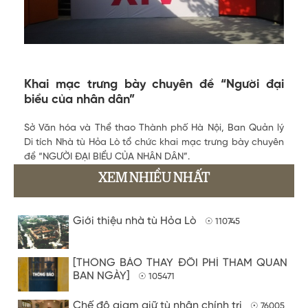
Khai mạc trưng bày chuyên đề “Người đại
biểu của nhân dân”
Sở Văn hóa và Thể thao Thành phố Hà Nội, Ban Quản lý
Di tích Nhà tù Hỏa Lò tổ chức khai mạc trưng bày chuyên
đề “NGƯỜI ĐẠI BIỂU CỦA NHÂN DÂN”.
XEM NHIỀU NHẤT
Giới thiệu nhà tù Hỏa Lò
☉ 110745
[THÔNG BÁO THAY ĐỔI PHÍ THAM QUAN
BAN NGÀY]
☉ 105471
Chế độ giam giữ tù nhân chính trị
☉ 76005