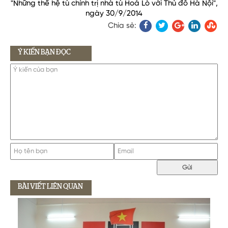
"Những thế hệ tù chính trị nhà tù Hoả Lò với Thủ đô Hà Nội",
ngày 30/9/2014
Chia sẻ:
Ý KIẾN BẠN ĐỌC
BÀI VIẾT LIÊN QUAN