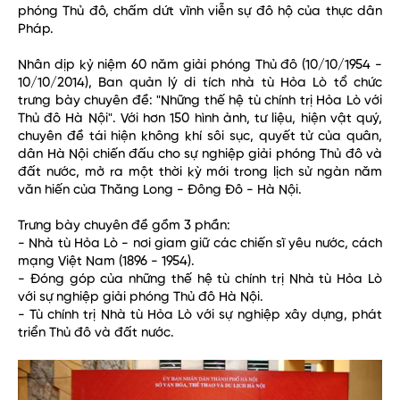
phóng Thủ đô, chấm dứt vĩnh viễn sự đô hộ của thực dân
Pháp.
Nhân dịp kỷ niệm 60 năm giải phóng Thủ đô (10/10/1954 -
10/10/2014), Ban quản lý di tích nhà tù Hỏa Lò tổ chức
trưng bày chuyên đề: "Những thế hệ tù chính trị Hỏa Lò với
Thủ đô Hà Nội". Với hơn 150 hình ảnh, tư liệu, hiện vật quý,
chuyên đề tái hiện không khí sôi sục, quyết tử của quân,
dân Hà Nội chiến đấu cho sự nghiệp giải phóng Thủ đô và
đất nước, mở ra một thời kỳ mới trong lịch sử ngàn năm
văn hiến của Thăng Long - Đông Đô - Hà Nội.
Trưng bày chuyên đề gồm 3 phần:
- Nhà tù Hỏa Lò - nơi giam giữ các chiến sĩ yêu nước, cách
mạng Việt Nam (1896 - 1954).
- Đóng góp của những thế hệ tù chính trị Nhà tù Hỏa Lò
với sự nghiệp giải phóng Thủ đô Hà Nội.
- Tù chính trị Nhà tù Hỏa Lò với sự nghiệp xây dựng, phát
triển Thủ đô và đất nước.