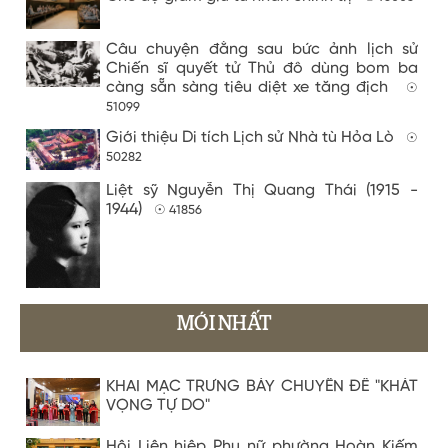
Câu chuyện đằng sau bức ảnh lịch sử
Chiến sĩ quyết tử Thủ đô dùng bom ba
càng sẵn sàng tiêu diệt xe tăng địch
☉
51099
Giới thiệu Di tích Lịch sử Nhà tù Hỏa Lò
☉
50282
Liệt sỹ Nguyễn Thị Quang Thái (1915 -
1944)
☉ 41856
MỚI NHẤT
KHAI MẠC TRƯNG BÀY CHUYÊN ĐỀ "KHÁT
VỌNG TỰ DO"
Hội Liên hiệp Phụ nữ phường Hoàn Kiếm