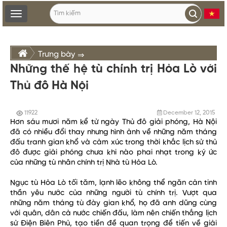
Toggle
navigation
Trưng bày
⇒
Những thế hệ tù chính trị Hỏa Lò với
Thủ đô Hà Nội
Trưng bày chuyên đề, lưu động, triển lãm
11922
December 12, 2015
Hơn sáu mươi năm kể từ ngày Thủ đô giải phóng, Hà Nội
đã có nhiều đổi thay nhưng hình ảnh về những năm tháng
đấu tranh gian khổ và cảm xúc trong thời khắc lịch sử thủ
đô được giải phóng chưa khi nào phai nhạt trong ký ức
của những tù nhân chính trị Nhà tù Hỏa Lò.
Ngục tù Hỏa Lò tối tăm, lạnh lẽo không thể ngăn cản tinh
thần yêu nước của những người tù chính trị. Vượt qua
những năm tháng tù đày gian khổ, họ đã anh dũng cùng
với quân, dân cả nước chiến đấu, làm nên chiến thắng lịch
sử Điện Biên Phủ, tạo tiền đề quan trọng để tiến về giải